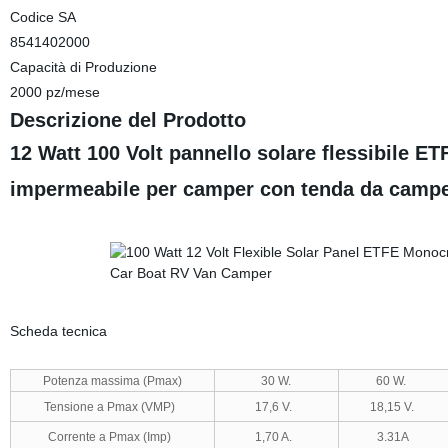
Codice SA
8541402000
Capacità di Produzione
2000 pz/mese
Descrizione del Prodotto
12 Watt 100 Volt pannello solare flessibile ET
impermeabile per camper con tenda da camp
Scheda tecnica
Potenza massima (Pmax)
30 W.
60 W.
Tensione a Pmax (VMP)
17,6 V.
18,15 V.
Corrente a Pmax (Imp)
1,70 A.
3.31A