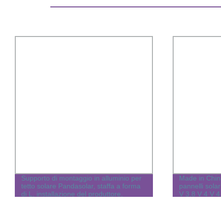
Supporto di montaggio in alluminio per
Made in Chin
tetto solare Pandasolar, staffa a forma
pannelli solar
di L, installazione del produttore,
V 3,8 V 4 V 4
hardware per montaggio solare
V 8 V per sis
segnaletica st
sicurezza