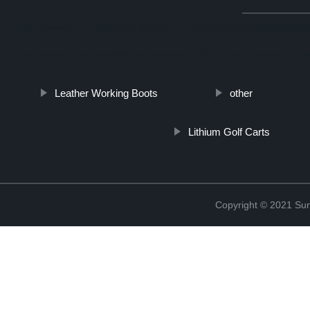
http://www.cmer.site/api/getlink/8?url=https://www.solarpanelhobagr
pieghevole-impermeabile-per-caricatore-off-grid-per-campeggio-t
Leather Working Boots
other
Lithium Golf Carts
Copyright © 2021 Sun