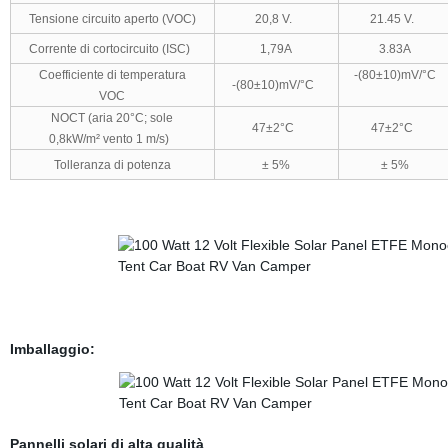
Tensione circuito aperto (VOC)
20,8 V.
21.45 V.
Corrente di cortocircuito (ISC)
1,79A
3.83A
Coefficiente di temperatura
-(80±10)mV/°C
-(80±10)mV/°C
VOC
NOCT (aria 20°C; sole
47±2°C
47±2°C
0,8kW/m² vento 1 m/s)
Tolleranza di potenza
± 5%
± 5%
Imballaggio:
Pannelli solari di alta qualità