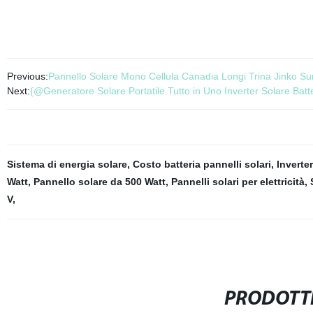
Previous:
Pannello Solare Mono Cellula Canadia Longi Trina Jink
Next:
{@Generatore Solare Portatile Tutto in Uno Inverter Solare Bat
Sistema di energia solare
,
Costo batteria pannelli solari
,
Inverter
Watt
,
Pannello solare da 500 Watt
,
Pannelli solari per elettricità
,
V
,
PRODOTTI