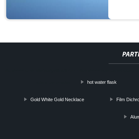
PART
http://www.cmer.site/api/getlink/8?url=https://www.solarpanelhobagr
hot water flask
solare-perovskite/
Gold White Gold Necklace
Film Dichro
Alu