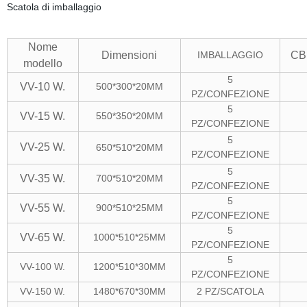
Scatola di imballaggio
Nome
Dimensioni
IMBALLAGGIO
CB
modello
5
VV-10 W.
500*300*20MM
PZ/CONFEZIONE
5
VV-15 W.
550*350*20MM
PZ/CONFEZIONE
5
VV-25 W.
650*510*20MM
PZ/CONFEZIONE
5
VV-35 W.
700*510*20MM
PZ/CONFEZIONE
5
VV-55 W.
900*510*25MM
PZ/CONFEZIONE
5
VV-65 W.
1000*510*25MM
PZ/CONFEZIONE
5
VV-100 W.
1200*510*30MM
PZ/CONFEZIONE
VV-150 W.
1480*670*30MM
2 PZ/SCATOLA