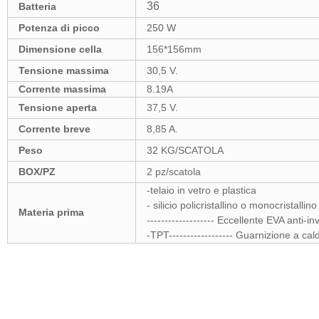
36
Batteria
Potenza di picco
250 W
Dimensione cella
156*156mm
Tensione massima
30,5 V.
Corrente massima
8.19A
Tensione aperta
37,5 V.
Corrente breve
8,85 A.
Peso
32 KG/SCATOLA
BOX/PZ
2 pz/scatola
-telaio in vetro e plastica
- silicio policristallino o monocristallino
Materia prima
------------------- Eccellente EVA anti-
-TPT------------------ Guarnizione a c