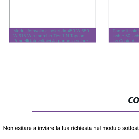
Moduli fotovoltaici solari da 450 W 550
Pannelli sola
W 615 W a marchio Tier 1 N Topcon
kwh e 50 kwh 
Pannelli fotovoltaici Ja pannello solare
kw Costo di 
per la casa
energia dome
CO
Non esitare a inviare la tua richiesta nel modulo sotto