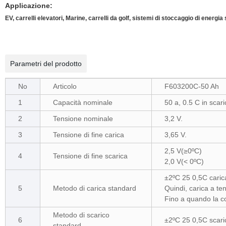
Applicazione:
EV, carrelli elevatori, Marine, carrelli da golf, sistemi di stoccaggio di energia 
Parametri del prodotto
No
Articolo
F603200C-50 Ah
1
Capacità nominale
50 a, 0.5 C in scar
2
Tensione nominale
3,2 V.
3
Tensione di fine carica
3,65 V.
2,5 V(≥0ºC)
4
Tensione di fine scarica
2,0 V(< 0ºC)
±2ºC 25 0,5C carica
5
Metodo di carica standard
Quindi, carica a te
Fino a quando la c
Metodo di scarico
6
±2ºC 25 0,5C scaric
standard