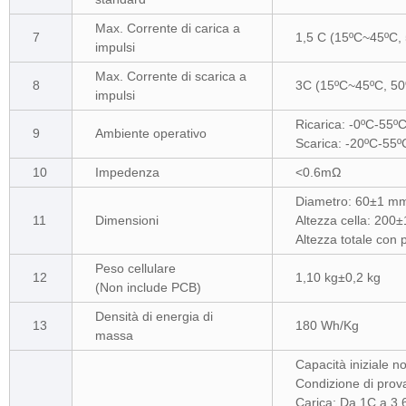
Max. Corrente di carica a
7
1,5 C (15ºC~45ºC,
impulsi
Max. Corrente di scarica a
8
3C (15ºC~45ºC, 5
impulsi
Ricarica: -0ºC-55
9
Ambiente operativo
Scarica: -20ºC-55
10
Impedenza
<0.6mΩ
Diametro: 60±1 m
11
Dimensioni
Altezza cella: 200
Altezza totale con
Peso cellulare
12
1,10 kg±0,2 kg
(Non include PCB)
Densità di energia di
13
180 Wh/Kg
massa
Capacità iniziale n
Condizione di prov
Carica: Da 1C a 3,6