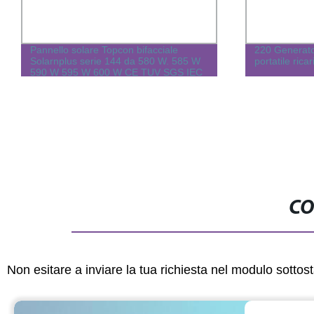
Pannello solare Topcon bifacciale
220 Generato
Solarnplus serie 144 da 580 W. 585 W
portatile ricar
590 W 595 W 600 W CE TUV SGS IEC
PER USO GENERICO Progetto
Agricoltura
CO
Non esitare a inviare la tua richiesta nel modulo sotto