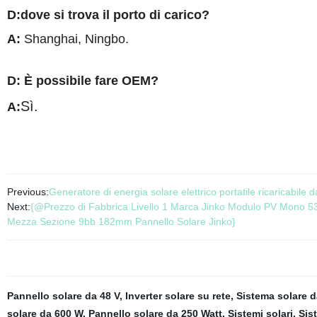
D:dove si trova il porto di carico?
A
:
Shanghai
, Ningbo.
D: È possibile fare OEM?
Sì.
A
:
Previous:
Generatore di energia solare elettrico portatile ricaricabile d
Next:
{@Prezzo di Fabbrica Livello 1 Marca Jinko Modulo PV Mono 5
Mezza Sezione 9bb 182mm Pannello Solare Jinko}
Pannello solare da 48 V
,
Inverter solare su rete
,
Sistema solare 
solare da 600 W
,
Pannello solare da 250 Watt
,
Sistemi solari
,
Sis