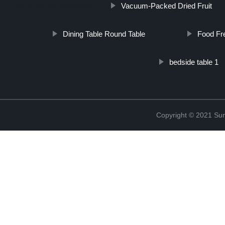
Vacuum-Packed Dried Fruit
con-driver-led-oem-odm/
Dining Table Round Table
Food Fr
bedside table 1
Copyright © 2021 Sun