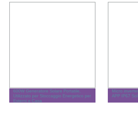
600W Generatore Solare Portatile,
Micro invert
Utilizzato per Stoccaggio Energetico per
APP IP67 Sol
Esterni e Casa