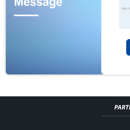
PART
http://www.cmer.site/api/getlink/8?url=https://www.solarpanelhobagr