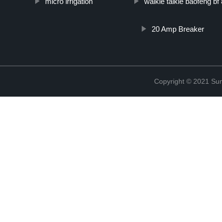
micro irrigation
walkie talkie baofeng bf
20 Amp Breaker
Copyright © 2021 Sun