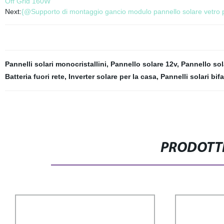
Off Grid 160W
Next:
{@Supporto di montaggio gancio modulo pannello solare vetro pa
Pannelli solari monocristallini
,
Pannello solare 12v
,
Pannello sol
Batteria fuori rete
,
Inverter solare per la casa
,
Pannelli solari bifa
PRODOTTI