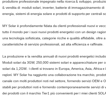
produttore professionale impegnato nella ricerca
sviluppo, produzi
&
vendita di
moduli solari, inverter
, batterie di immagazzinamento di
&
energia
, sistemi di energia solare
e prodotti di supporto
centrali so
per
MY Solar è profondamente fidata da clienti professionali nuovi e vecch
tutto il mondo per i suoi nuovi prodotti energetici con un design ragio
una tecnologia sofisticata, categorie ricche e qualità affidabile, oltre a
caratteristiche di servizio professionali, ad alta efficienza e raffinate.
La produzione e la vendita annuali di nuovi prodotti energetici includ
Moduli solari da 3GW, 250,000 sistemi solari e apparecchiature per ce
solari da 1,2GW
si trovano in Europa, America, Asia
Africa
.
I clienti
,
e i
. MY Solar ha raggiunto una collaborazione tra marchio, prodot
regioni
canale con molti produttori noti nel settore, fornendo servizi OEM e
stabili per produttori noti e fornendo contemporaneamente servizi di 
dei prodotti con il marchio Tier1 più convenienti per
miei clienti SOL
I