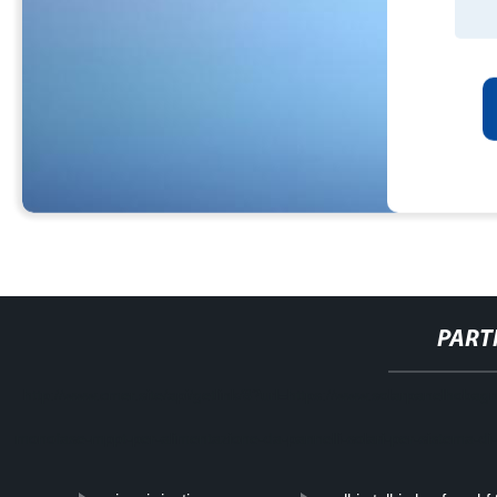
PART
http://www.cmer.site/api/getlink/8?url=https://www.solarpanelhobag
monofase-mppt-per-alimentazione-da-pannelli-solari-per-sistema-di