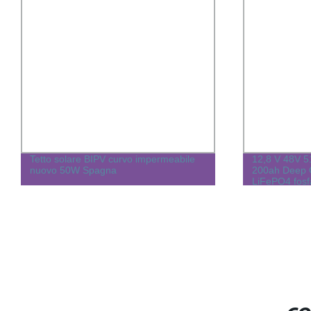
Tetto solare BIPV curvo impermeabile
12,8 V 48V 5
nuovo 50W Spagna
200ah Deep Cr
LiFePO4 fosfa
stoccaggio Sol