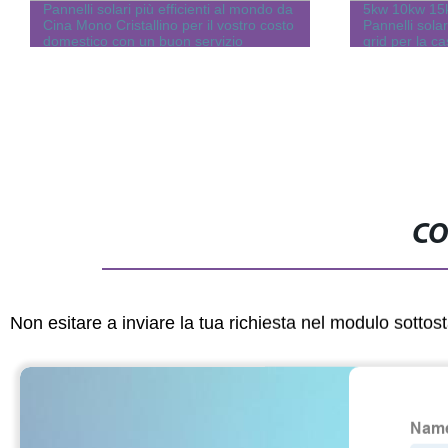
Pannelli solari più efficienti al mondo da
5kw 10kw 15
Cina Mono Cristallino per il vostro costo
Pannelli solari
domestico con un buon servizio
grid per la c
accumulo ene
energia con bat
inverter
CO
Non esitare a inviare la tua richiesta nel modulo sotto