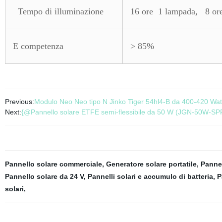
Tempo di illuminazione
16 ore 1 lampada, 8 or
E competenza
> 85%
Previous:
Modulo Neo Neo tipo N Jinko Tiger 54hl4-B da 400-420 Wat
Next:
{@Pannello solare ETFE semi-flessibile da 50 W (JGN-50W-SP
Pannello solare commerciale
,
Generatore solare portatile
,
Pannel
Pannello solare da 24 V
,
Pannelli solari e accumulo di batteria
,
P
solari
,