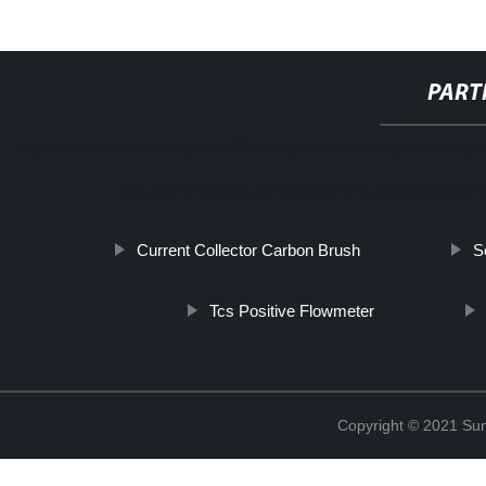
PART
http://www.cmer.site/api/getlink/8?url=https://www.solarpanelhobagrou
alla-combinazione-di-micropagment-e-tecnologia-mo
Current Collector Carbon Brush
S
Tcs Positive Flowmeter
Copyright © 2021 Sun