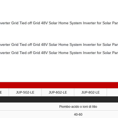
 20 collegamenti paralleli inverter off-grid, compatibili con batterie al litio multibr
stoccaggio inverter
a tensione, interruttore on/off di supporto modalità rete, LCD touch colorato da 5 
E
JUP-5G2-LE
JUP-6G2-LE
JUP-8G2-LE
Piombo-acido o ioni di litio
40-60