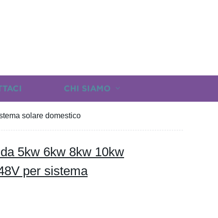
TTACI
CHI SIAMO
sistema solare domestico
ità da 5kw 6kw 8kw 10kw
d 48V per sistema