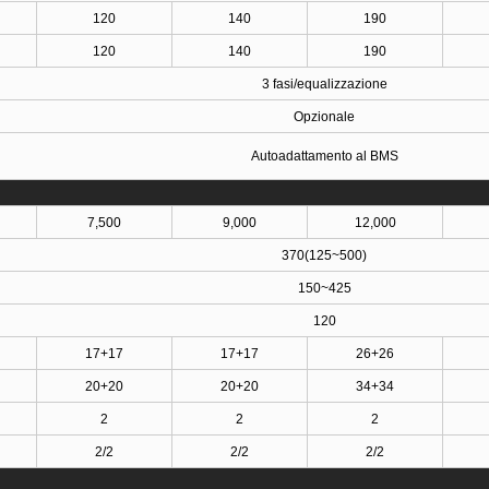
120
140
190
120
140
190
3 fasi/equalizzazione
Opzionale
Autoadattamento al BMS
7,500
9,000
12,000
370(125~500)
150~425
120
17+17
17+17
26+26
20+20
20+20
34+34
2
2
2
2/2
2/2
2/2