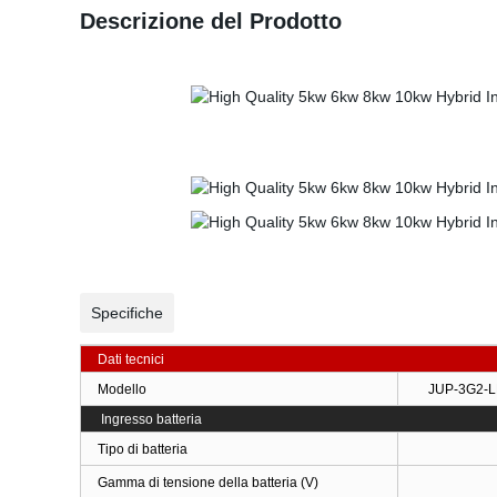
Descrizione del Prodotto
Supporto di diversi inverter di potenza con collegamento parallelo, max.
inverter ibrido energia solare inverter casa energia solare sistema di 
Uscita a onda sinusoidale pura e potenza EPS, ingresso batteria a bass
Specifiche
Dati tecnici
Modello
JUP-3G2-L
Ingresso batteria
Tipo di batteria
Gamma di tensione della batteria (V)