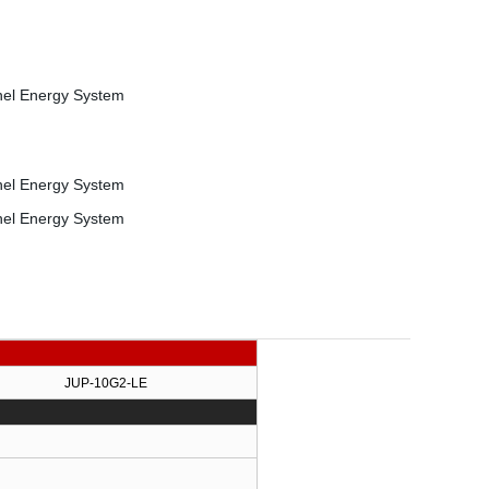
and
pollici
JUP-10G2-LE