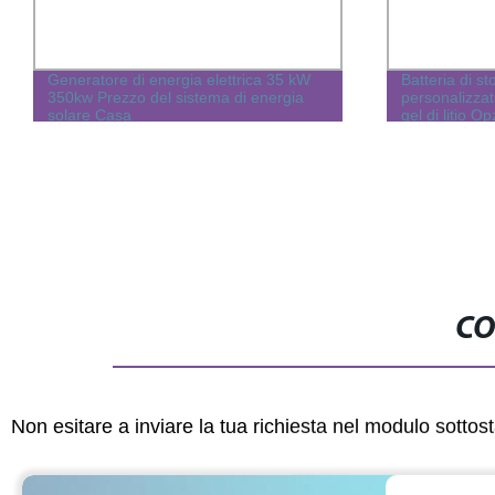
Generatore di energia elettrica 35 kW
Batteria di st
350kw Prezzo del sistema di energia
personalizzat
solare Casa
gel di litio O
solare, instal
fotovoltaici p
monocrystall
CO
Non esitare a inviare la tua richiesta nel modulo sotto