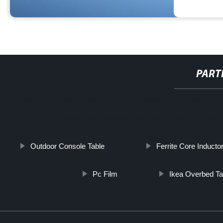
PART
http://www.cmer.site/api/getlink/8?url=https://www.solarpanelhobag
fabbrica-allingrosso-pannello-a-semicella-a-energia-rinno
Outdoor Console Table
Ferrite Core Inducto
Pc Film
Ikea Overbed Ta