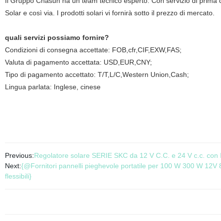
Il Gruppo Chasun ha un team tecnico esperto. Con servizio di prima
Solar e così via. I prodotti solari vi fornirà sotto il prezzo di mercato.
quali servizi possiamo fornire?
Condizioni di consegna accettate: FOB,cfr,CIF,EXW,FAS;
Valuta di pagamento accettata: USD,EUR,CNY;
Tipo di pagamento accettato: T/T,L/C,Western Union,Cash;
Lingua parlata: Inglese, cinese
Previous:
Regolatore solare SERIE SKC da 12 V C.C. e 24 V c.c. con I
Next:
{@Fornitori pannelli pieghevole portatile per 100 W 300 W 
flessibili}