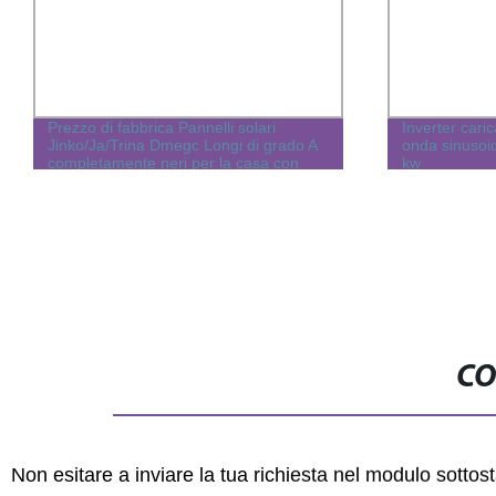
Prezzo di fabbrica Pannelli solari
Inverter cari
Jinko/Ja/Trina Dmegc Longi di grado A
onda sinusoi
completamente neri per la casa con
kw
anni di garanzia 400W/405W/410W 25
CO
Non esitare a inviare la tua richiesta nel modulo sotto