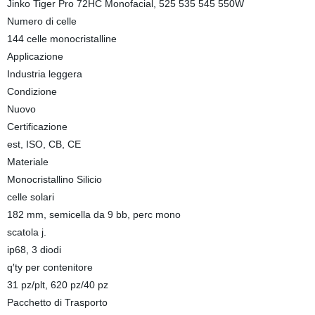
Jinko Tiger Pro 72HC Monofacial, 525 535 545 550W
Numero di celle
144 celle monocristalline
Applicazione
Industria leggera
Condizione
Nuovo
Certificazione
est, ISO, CB, CE
Materiale
Monocristallino Silicio
celle solari
182 mm, semicella da 9 bb, perc mono
scatola j.
ip68, 3 diodi
q′ty per contenitore
31 pz/plt, 620 pz/40 pz
Pacchetto di Trasporto