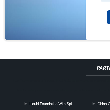
PART
http://www.cmer.site/api/getlink/8?url=https://www.solarpanelh
policarbonato-per-uso-industriale-energia-solare-pannello-sol
Liquid Foundation With Spf
China 