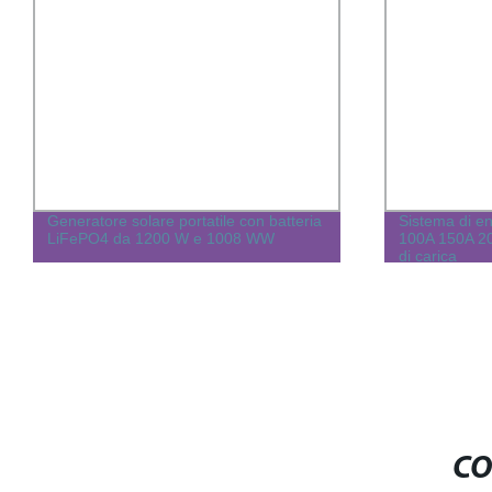
Generatore solare portatile con batteria
Sistema di e
LiFePO4 da 1200 W e 1008 WW
100A 150A 20
di carica
CO