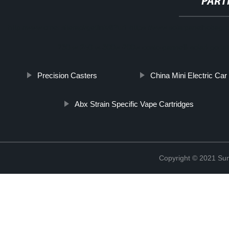
PART
http://www.cmer.site/api/getlink/8?url=https://www.solarpanelhobag
230-w-250-w-300w-200w-costo-pannelli-solari-portati
Precision Casters
China Mini Electric Car
Abx Strain Specific Vape Cartridges
Copyright © 2021 Sun