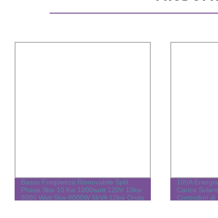
Basso Freqüenza Rinnovabile Split
100A Energia 
Phase 3kw 10 Kw 1000watt 120V 10kw
Carica Solar
8000 Watt 5kw 8000W 5kVA 12kw Onda
Controllori di
Pura Sine off Grid Energia Ibrida
Auto Regolat
Potenza Solare Inverter Prezzo
MPPT/PWM