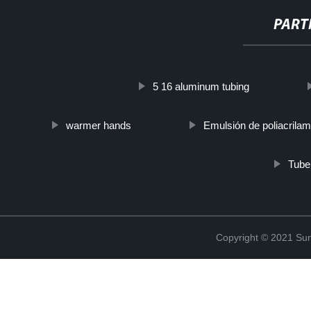
PART
http://www.cmer.site/api/getlink/8?url=https://www.solarpanelhobagr
5 16 aluminum tubing
esterni-da-60-w/
warmer hands
Emulsión de poliacrilam
Tube
Copyright © 2021 Sun