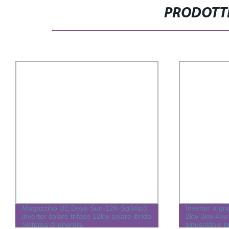
PRODOTTI
Magazzino UE Deye Sun-12K-Sg04lp3
Inverter a gr
inverter solare trifase 12kw solare ibrido
2kw 3kw 4kw
Sistema di energia
sinusoidale p