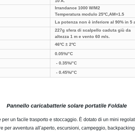
10 A.
Irrandance 1000 W/M2
Temperatura modulo 25ºC,AM=1.5
La potenza non è inferiore al 90% in 5 
227g sfera di scalpello caduta giù da
altezza 1 m e vento 60 m/s.
46ºC ± 2ºC
0.05%/°C
- 0.35%/°C
- 0.45%/°C
Pannello caricabatterie solare portatile Foldale
per un facile trasporto e stoccaggio. È dotato di un mini regolat
ore per avventura all'aperto, escursioni, campeggio, backpacking