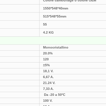
Colore camouflage o colore OEM
1550*548*40mm
515*548*55mm
55
4.2 KG
Monocristallino
20.0%
120
±5%
18,1 V.
6,67 A.
21.24 V.
7,33 A.
Da -20 a 50ºC
100 V.