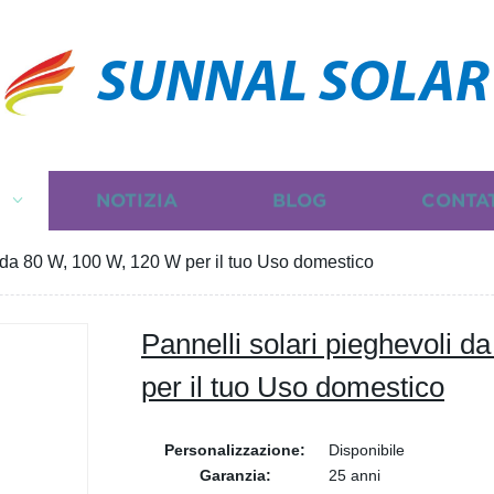
SUNNAL SOLAR
I
NOTIZIA
BLOG
CONTA
i da 80 W, 100 W, 120 W per il tuo Uso domestico
Pannelli solari pieghevoli 
per il tuo Uso domestico
Personalizzazione:
Disponibile
Garanzia:
25 anni