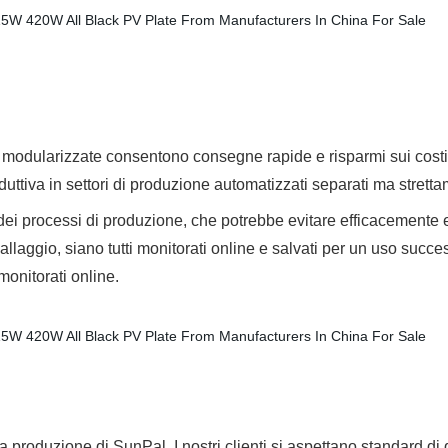
odularizzate consentono consegne rapide e risparmi sui costi. 
uttiva in settori di produzione automatizzati separati ma stretta
dei processi di produzione, che potrebbe evitare efficacemente er
allaggio, siano tutti monitorati online e salvati per un uso succ
 monitorati online.
lla produzione di SunPal. I nostri clienti si aspettano standard di 