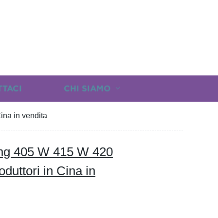
TTACI
CHI SIAMO
ina in vendita
fing 405 W 415 W 420
duttori in Cina in