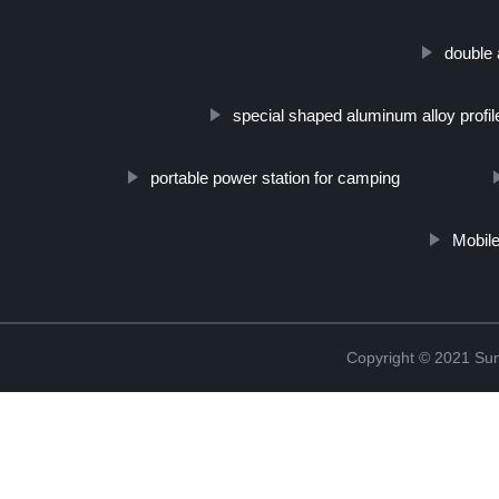
http://www.cmer.site/api/getlink/8?url=https://www.solarpanelho
double 
personalizzata-da-60-m-s-0-150-cm/
special shaped aluminum alloy profil
portable power station for camping
Mobil
Copyright © 2021 Sun