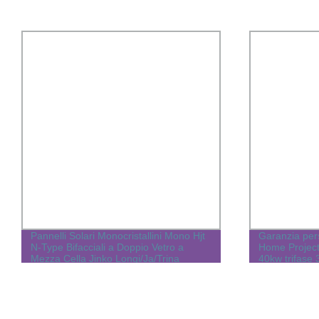
Pannelli Solari Monocristallini Mono Hjt
Garanzia pers
N-Type Bifacciali a Doppio Vetro a
Home Projec
Mezza Cella Jinko Longi/Ja/Trina
40kw trifase 
Tongwei Cell 720W 18bb 700W 710W
solare Sistem
720W