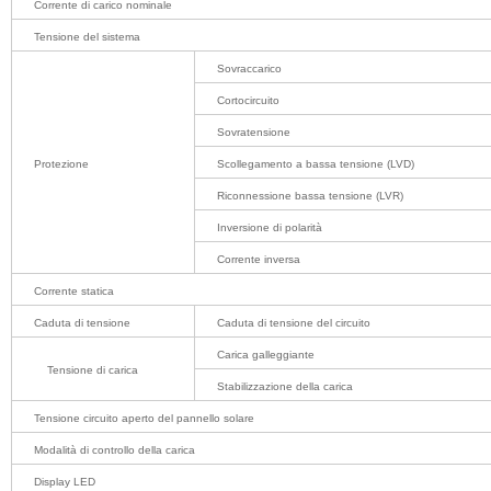
Corrente di carico nominale
Tensione del sistema
Sovraccarico
Cortocircuito
Sovratensione
Protezione
Scollegamento a bassa tensione (LVD)
Riconnessione bassa tensione (LVR)
Inversione di polarità
Corrente inversa
Corrente statica
Caduta di tensione
Caduta di tensione del circuito
Carica galleggiante
Tensione di carica
Stabilizzazione della carica
Tensione circuito aperto del pannello solare
Modalità di controllo della carica
Display LED