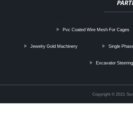
PART
http://www.cmer.site/api/getlink/8?url=https://www.solarpanelhobagr
Pvc Coated Wire Mesh For Cages
luce-led/
Jewelry Gold Machinery
Single Phase
Excavator Steering
Copyright © 2021 Sun