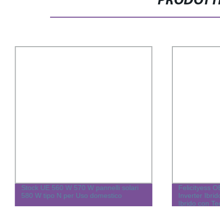
PRODOTTI
Stock UE 560 W 570 W pannelli solari
Felicityess
580 W tipo N per Uso domestico
Inverter Ibri
Ibrido con Te
MPPT IP65 P