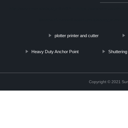
http://www.cmer.site/api/getlink/8?url=https://www.solarpanelhob
sistema-di-pannelli-solari-con-stoccaggio-energe
plotter printer and cutter
Heavy Duty Anchor Point
Shutterin
Copyright © 2021 Sun