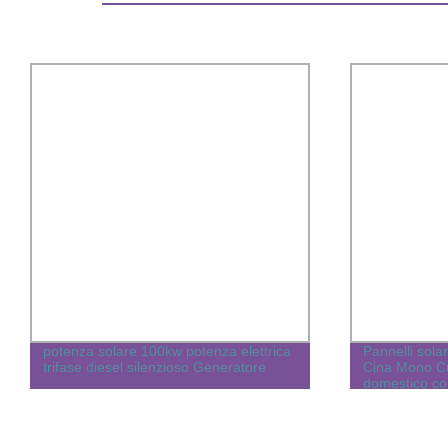
potenza solare 100kw potenza elettrica
Pannelli solar
trifase diesel silenzioso Generatore
Cina Mono Cri
domestico co