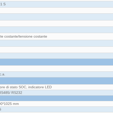
 1 S
.
te costante/tensione costante
.
c.a.
tore di stato SOC, indicatore LED
RS485/ RS232
90*1025 mm
G