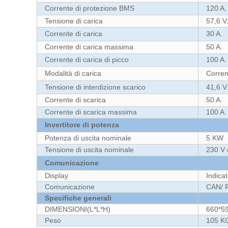
Corrente di protezione BMS
120 A,
Tensione di carica
57,6 V
Corrente di carica
30 A.
Corrente di carica massima
50 A.
Corrente di carica di picco
100 A.
Modalità di carica
Corren
Tensione di interdizione scarico
41,6 V
Corrente di scarica
50 A.
Corrente di scarica massima
100 A.
Invertitore di potenza
Potenza di uscita nominale
5 KW
Tensione di uscita nominale
230 V 
Comunicazione
Display
Indica
Comunicazione
CAN/ 
Specifiche generali
DIMENSIONI(L*L*H)
660*5
Peso
105 K