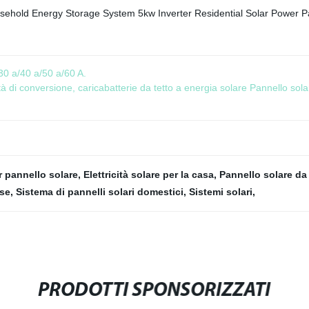
30 a/40 a/50 a/60 A.
à di conversione, caricabatterie da tetto a energia solare Pannello sol
r pannello solare
,
Elettricità solare per la casa
,
Pannello solare da
ase
,
Sistema di pannelli solari domestici
,
Sistemi solari
,
PRODOTTI SPONSORIZZATI