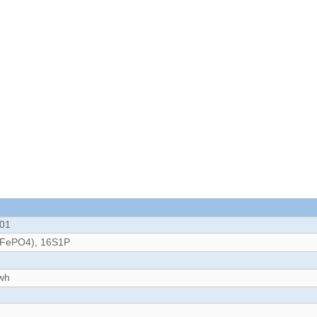
01
iFePO4), 16S1P
h
wh
.