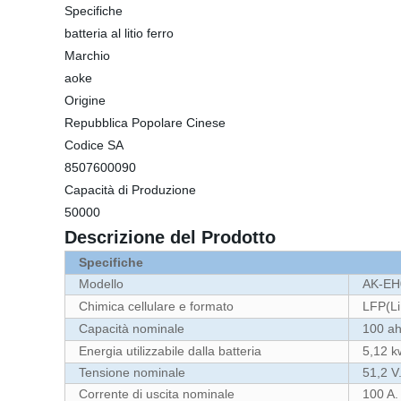
Specifiche
batteria al litio ferro
Marchio
aoke
Origine
Repubblica Popolare Cinese
Codice SA
8507600090
Capacità di Produzione
50000
Descrizione del Prodotto
Specifiche
Modello
AK-EH
Chimica cellulare e formato
LFP(L
Capacità nominale
100 a
Energia utilizzabile dalla batteria
5,12 k
Tensione nominale
51,2 V
Corrente di uscita nominale
100 A.