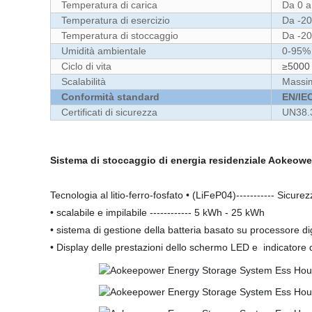
Temperatura di carica
Da 0 a
Temperatura di esercizio
Da -20
Temperatura di stoccaggio
Da -20
Umidità ambientale
0-95%
Ciclo di vita
≥5000
Scalabilità
Massim
Conformità standard
EN/IE
Certificati di sicurezza
UN38.
Sistema di stoccaggio di energia residenziale Aokeow
Tecnologia al litio-ferro-fosfato • (LiFeP04)----------- Si
• scalabile e impilabile ------------ 5 kWh - 25 kWh
• sistema di gestione della batteria basato su processore d
• Display delle prestazioni dello schermo LED e indicatore 