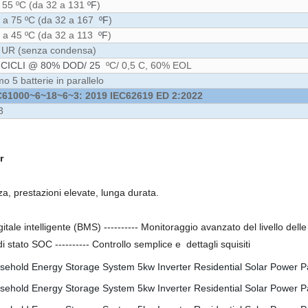
 55 ºC (da 32 a 131
ºF
)
 a 75 ºC (da 32 a 167
ºF
)
 a 45 ºC (da 32 a 113
ºF
)
 UR (senza condensa)
 CICLI @ 80% DOD/ 25
ºC/ 0,5 C, 60% EOL
o 5 batterie in parallelo
C61000~6~18~6~3: 2019 IEC62619 ED 2:2022
3
er
curezza, prestazioni elevate, lunga durata.
igitale intelligente (BMS) ---------- Monitoraggio avanzato del livello
di stato SOC ---------- Controllo semplice e dettagli squisiti