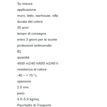
Su misura
applicazione
muro, tetto, warhouse, villa
durata del colore
30 anni
tempo di consegna
entro 3 giorni per le scorte
protezione antincendio
B1
quantità
4500 m2/40 h/600 m2/40 h
resistenza al calore
-40 ~ + 70 °c.
spessore
2.0 mm
peso
4.0~5,9 kg/mq
Pacchetto di Trasporto