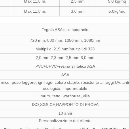
Max 11,8 m.
2,5 mm
5,0 kg/mq
Max 11,8 m.
3,0 mm
6.0kg/mq
Tegola ASA stile spagnolo
720 mm, 880 mm, 1050 mm, 1080mm
Multipli di 219 mm/multipli di 328
2,0 mm,2,3 mm,2,5 mm,3,0 mm
PVC+UPVC+resina sintetica ASA
ASA
rmico, peso leggero, ignifugo, colore stabile, resistente ai raggi UV, an
ecologico, impermeabile
muro, tetto, warhouse, villa
ISO,SGS,CE,RAPPORTO DI PROVA
10 anni
Personalizzazione del cliente