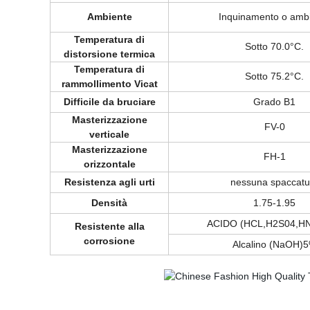
Ambiente
Inquinamento o amb
Temperatura di
Sotto 70.0°C.
distorsione termica
Temperatura di
Sotto 75.2°C.
rammollimento Vicat
Difficile da bruciare
Grado B1
Masterizzazione
FV-0
verticale
Masterizzazione
FH-1
orizzontale
Resistenza agli urti
nessuna spaccatu
Densità
1.75-1.95
ACIDO (HCL,H2S04,H
Resistente alla
corrosione
Alcalino (NaOH)