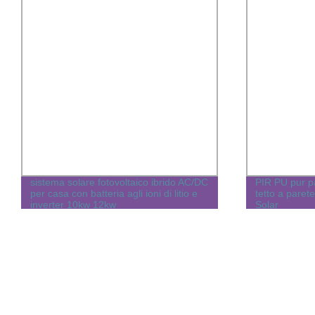
sistema solare fotovoltaico ibrido AC/DC
PIR PU pur p
per casa con batteria agli ioni di litio e
tetto a paret
inverter 10kw 12kw
Solar