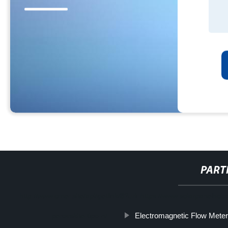
PART
http://www.cmer.site/api/getlink/8?url=https://www.solarpanelhoba
Electromagnetic Flow Mete
perovskite-tipo-n/