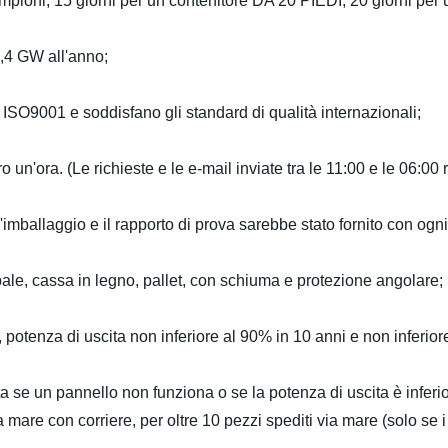
campioni, 15 giorni per un contenitore DA 20 PIEDI, 20 giorni per
,4 GW all'anno;
e ISO9001 e soddisfano gli standard di qualità internazionali;
ro un'ora. (Le richieste e le e-mail inviate tra le 11:00 e le 06:00
ell'imballaggio e il rapporto di prova sarebbe stato fornito con ogn
ale, cassa in legno, pallet, con schiuma e protezione angolare;
i, potenza di uscita non inferiore al 90% in 10 anni e non inferior
ta se un pannello non funziona o se la potenza di uscita è infer
a mare con corriere, per oltre 10 pezzi spediti via mare (solo se 