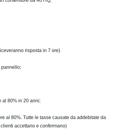
 un contenitore da 40 HQ;
 riceveranno risposta in 7 ore)
i pannello;
e al 80% in 20 anni;
iore al 80%. Tutte le tasse causate da addebitate da
i clienti accettano e confermano)