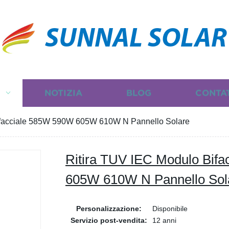
SUNNAL SOLAR
I
NOTIZIA
BLOG
CONTA
ifacciale 585W 590W 605W 610W N Pannello Solare
Ritira TUV IEC Modulo Bif
605W 610W N Pannello Sol
Personalizzazione:
Disponibile
Servizio post-vendita:
12 anni