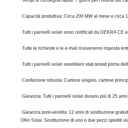
·Tempi di consegna rapidi: 7 giorni per l'ordine dei 
·Capacità produttiva: Circa 200 MW al mese e circa 1
·Tutti i pannelli solari sono certificati da DEKRA CE 
·Tutte le richieste e le e-mail riceveranno risposta ent
·Tutti i pannelli solari sarebbero stati testati prima d
·Confezione robusta: Cartone singolo, cartone princip
·Garanzia: Tutti i pannelli solari durano più di 25 ann
·Garanzia post-vendita: 12 anni di sostituzione gratui
Ollin Solar. Sostituzione di uno o due pezzi spediti vi