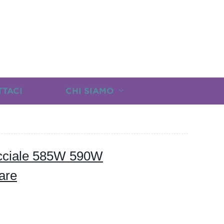
TTACI
CHI SIAMO
acciale 585W 590W
are