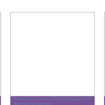
Regolatore caricabatteria solare PWM produttore 30
AMP Ht30u con luce LED