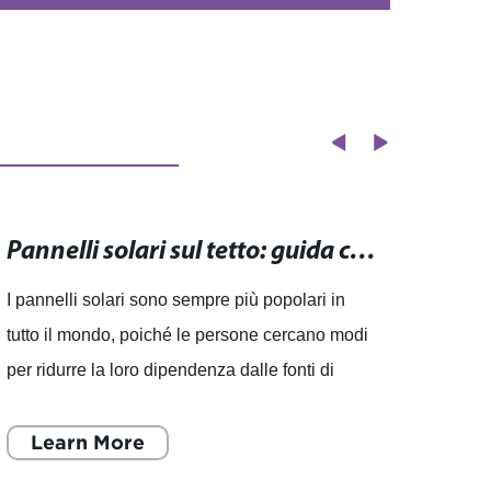
Pannelli solari sul tetto: guida completa all'installazione e vantaggi.
I pannelli solari sono sempre più popolari in
Panne
tutto il mondo, poiché le persone cercano modi
massi
per ridurre la loro dipendenza dalle fonti di
Sunna
energia tradizionali e limitare l'impatto
inter
sull'ambiente. Co
Learn More
in cre
L