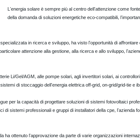
L'energia solare è sempre più al centro dell'attenzione come fonte 
della domanda di soluzioni energetiche eco-compatibili, l'importanz
specializzata in ricerca e sviluppo, ha visto l'opportunità di affronta
articolare attenzione alla gestione, alla ricerca e allo sviluppo, l'azie
terie Li/Gel/AGM, alle pompe solari, agli invertitori solari, ai controllor
stemi di stoccaggio dell'energia elettrica off-grid, on-grid/grid-tie e ibr
ngue per la capacità di progettare soluzioni di sistemi fotovoltaici profes
 di sistemi professionali e gruppi di installatori della cpe, l'azienda fo
ienda ha ottenuto l'approvazione da parte di varie organizzazioni inte