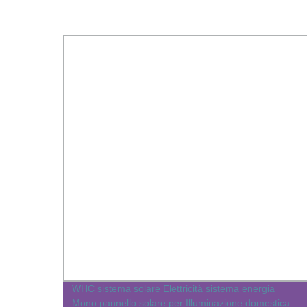
ta
WHC sistema solare Elettricità sistema energia
Mono pannello solare per Illuminazione domestica