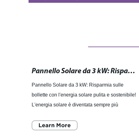
Generatore Solare Portatile: La Soluzione Energetica Ideale per l'Outdoor!
Pannello Solare da 3 kW: Risparmia sulle bollette con l'energia solare pulita e sostenibile!
Pannello Solare da 3 kW: Risparmia sulle
bollette con l'energia solare pulita e sostenibile!
di
L'energia solare è diventata sempre più
e per
popolare come fonte di energia pulita e
sostenibile. Con l'aumen
Learn More